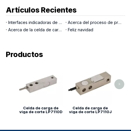
Artículos Recientes
Interfaces indicadoras de pesaje
Acerca del proceso de producción LOCOSC para básculas, células de carga e indicadores
Acerca de la celda de carga del pasador de carga
Feliz navidad
Productos
Celd
viga d
>
Celda de carga de
Celda de carga de
viga de corte LP7110D
viga de corte LP7110J