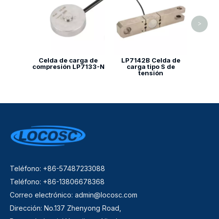
ciz
do
>
Celda de carga de
LP7142B Celda de
compresión LP7133-N
carga tipo S de
tensión
Teléfono: +86-57487233088
Teléfono: +86-13806678368
Correo electrónico:
admin@locosc.com
Dirección: No.137 Zhenyong Road,