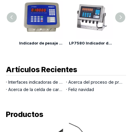
LP7517 Nuevo diseño Balanza Indicador de pesaje portátil
Indicador de pesaje eléctrico impermeable LP7580E
LP7580 Indicador de pesaje de buena calidad
Artículos Recientes
Interfaces indicadoras de pesaje
Acerca del proceso de producción LOCOSC para básculas, células de carga e indicadores
Acerca de la celda de carga del pasador de carga
Feliz navidad
Productos
LP7
car