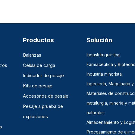
Productos
Solución
Balanzas
Industria química
Farmacéutica y Biotecno
tros
Célula de carga
Industria minorista
Indicador de pesaje
Ingeniería, Maquinaria y
Kits de pesaje
Materiales de construcc
Accesorios de pesaje
metalurgia, minería y mat
Pesaje a prueba de
naturales
explosiones
Almacenamiento y Logíst
s
Procesamiento de alime