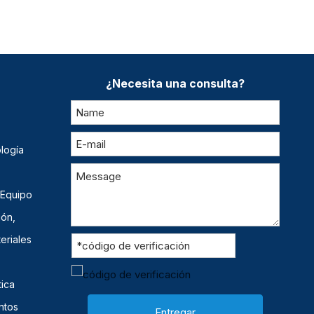
¿Necesita una consulta?
logía
 Equipo
ión,
eriales
ica
ntos
Entregar