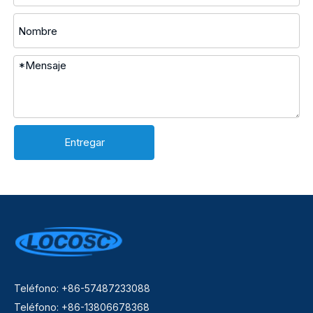
Entregar
Teléfono: +86-57487233088
Teléfono: +86-13806678368