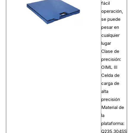
fácil
operación,
se puede
pesar en
cualquier
lugar
Clase de
precisión:
OIML III
Celda de
carga de
alta
precisión
Material de
la
plataforma:
Q235,304SS