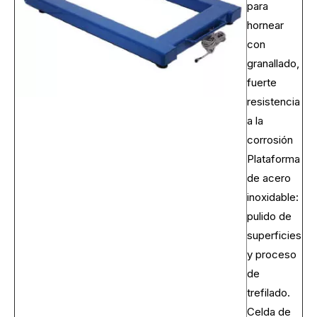
para
hornear
con
granallado,
fuerte
resistencia
a la
corrosión
Plataforma
de acero
inoxidable:
pulido de
superficies
y proceso
de
trefilado.
Celda de