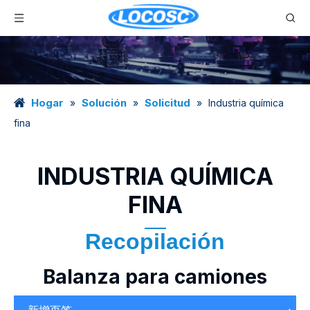
Hogar
Solución
Solicitud
»
»
»
Industria química
fina
INDUSTRIA QUÍMICA
FINA
Recopilación
Balanza para camiones