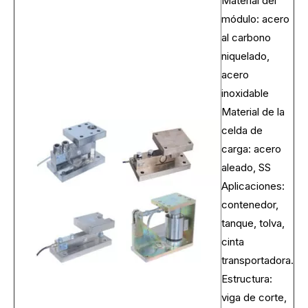
Material del
módulo: acero
al carbono
niquelado,
acero
inoxidable
Material de la
celda de
carga: acero
aleado, SS
Aplicaciones:
contenedor,
tanque, tolva,
cinta
transportadora.
Estructura:
viga de corte,