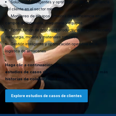
Soluciones inteligentes y optimización de la experiencia
del cliente en el sector minorista
Monitoreo de equipos y mejora de la eficiencia en los
campos de ingeniería, maquinaria y equipos.
Optimización de procesos productivos en construcción,
metalurgia, minería y materiales naturales.
Gestión inteligente y optimización operativa en la
logística de almacenes
Haga clic a continuación para explorar nuestros
estudios de casos de clientes y profundizar en más
historias de colaboración exitosas.
Explore estudios de casos de clientes