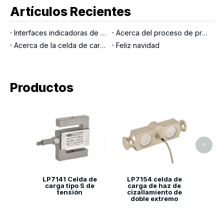
Artículos Recientes
Interfaces indicadoras de pesaje
Acerca del proceso de producción LOCOSC para básculas, células de carga e indicadores
Acerca de la celda de carga del pasador de carga
Feliz navidad
Productos
LP71
car
>
LP7141 Celda de
LP7154 celda de
carga tipo S de
carga de haz de
tensión
cizallamiento de
doble extremo