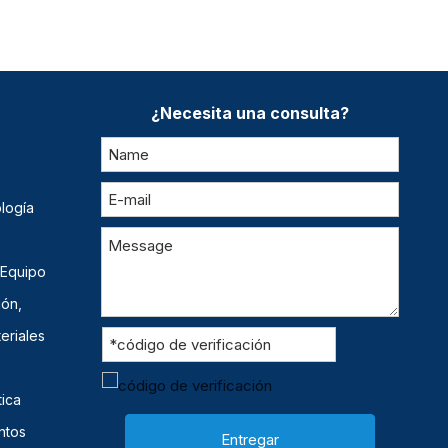
¿Necesita una consulta?
logía
 Equipo
ión,
eriales
ica
ntos
Entregar