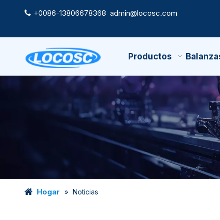
+0086-13806678368
admin@locosc.com

Productos
Balanza
Hogar
»
Noticias