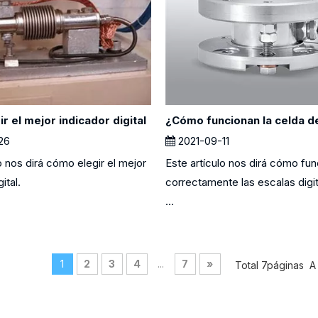
r el mejor indicador digital
26
2021-09-11
o nos dirá cómo elegir el mejor
Este artículo nos dirá cómo fu
ital.
correctamente las escalas digi
...
1
2
3
4
...
7
»
Total 7páginas A