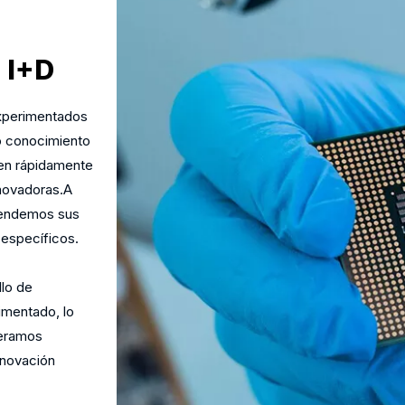
 I+D
experimentados
o conocimiento
en rápidamente
nnovadoras.A
ntendemos sus
 específicos.
llo de
imentado, lo
peramos
innovación