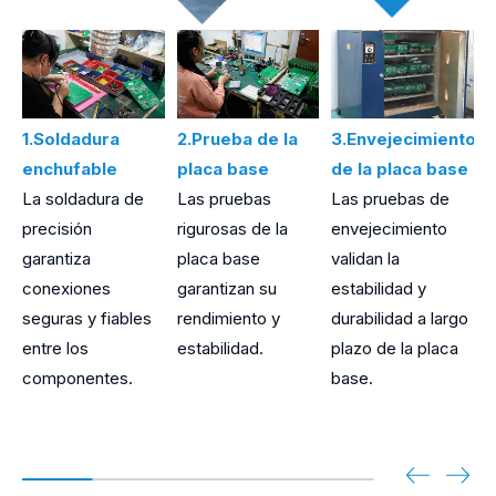
1.Soldadura
2.Prueba de la
3.Envejecimiento
4
enchufable
placa base
de la placa base
c
La soldadura de
Las pruebas
Las pruebas de
L
precisión
rigurosas de la
envejecimiento
d
garantiza
placa base
validan la
t
conexiones
garantizan su
estabilidad y
e
seguras y fiables
rendimiento y
durabilidad a largo
c
entre los
estabilidad.
plazo de la placa
p
componentes.
base.
i
c
d