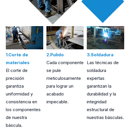
1.Corte de
2.Pulido
3.Soldadura
4
materiales
Cada componente
Las técnicas de
e
El corte de
se pule
soldadura
N
precisión
meticulosamente
expertas
r
garantiza
para lograr un
garantizan la
d
uniformidad y
acabado
durabilidad y la
p
consistencia en
impecable.
integridad
d
los componentes
estructural de
r
de nuestra
nuestras básculas.
d
báscula.