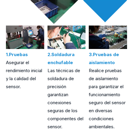
1.Pruebas
2.Soldadura
3.Pruebas de
4
Asegurar el
enchufable
aislamiento
d
rendimiento inicial
Las técnicas de
Realice pruebas
I
y la calidad del
soldadura de
de aislamiento
c
sensor.
precisión
para garantizar el
t
garantizan
funcionamiento
m
conexiones
seguro del sensor
p
seguras de los
en diversas
e
componentes del
condiciones
s
sensor.
ambientales.