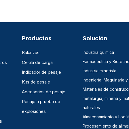
Productos
Solución
Balanzas
Industria química
Farmacéutica y Biotecno
tros
Célula de carga
Industria minorista
Indicador de pesaje
Ingeniería, Maquinaria y
Kits de pesaje
Materiales de construcc
Accesorios de pesaje
metalurgia, minería y mat
Pesaje a prueba de
naturales
explosiones
Almacenamiento y Logíst
s
Procesamiento de alime