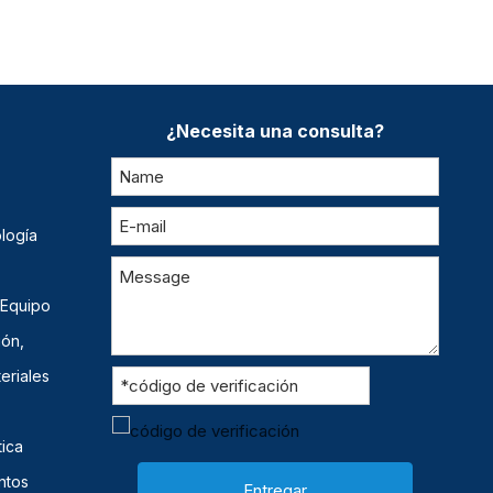
¿Necesita una consulta?
logía
 Equipo
ión,
eriales
ica
ntos
Entregar