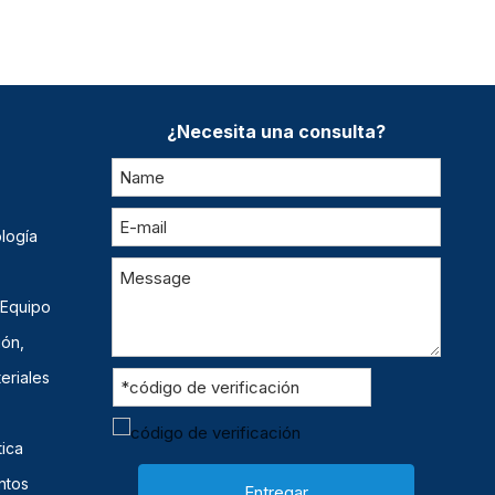
¿Necesita una consulta?
logía
 Equipo
ión,
eriales
ica
ntos
Entregar