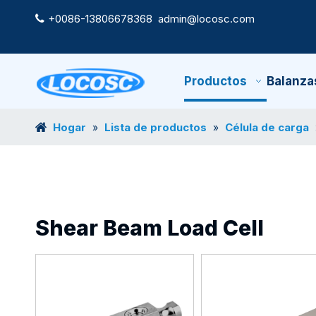
+0086-13806678368
admin@locosc.com

Productos
Balanza
Hogar
Lista de productos
Célula de carga
»
»
Shear Beam Load Cell