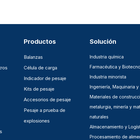
Productos
Solución
Balanzas
Industria química
Farmacéutica y Biotecno
tros
Célula de carga
Industria minorista
Indicador de pesaje
Ingeniería, Maquinaria y
Kits de pesaje
Materiales de construcc
Accesorios de pesaje
metalurgia, minería y mat
Pesaje a prueba de
naturales
explosiones
Almacenamiento y Logíst
s
Procesamiento de alime