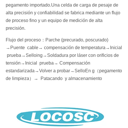
pegamento importado.Una celda de carga de pesaje de
alta precisión y confiabilidad se fabrica mediante un flujo
de proceso fino y un equipo de medición de alta
precisión.
Flujo del proceso
：
Parche (precurado, poscurado)
→
Puente cable
→ compensación de temperatura→
I
nicial
prueba
→Sello
ing→Soldadura por láser con orificios de
tensión
→
I
nicial
prueba→
Compensación
estandarizada
→Volver a probar
→Sello
En g
（
pegamento
de limpieza
）
→
P
atacando
y almacenamiento