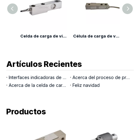
Celda de carga de viga de corte LP7110G
Celda de carga de viga de corte LP7115
Célula de carga de viga de corte LP7110YA
Artículos Recientes
Interfaces indicadoras de pesaje
Acerca del proceso de producción LOCOSC para básculas, células de carga e indicadores
Acerca de la celda de carga del pasador de carga
Feliz navidad
Productos
Celd
comp