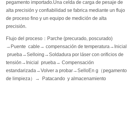
pegamento importado.Una celda de carga de pesaje de
alta precisión y confiabilidad se fabrica mediante un flujo
de proceso fino y un equipo de medición de alta
precisión.
Flujo del proceso
：
Parche (precurado, poscurado)
→
Puente cable
→ compensación de temperatura→
I
nicial
prueba
→Sello
ing→Soldadura por láser con orificios de
tensión
→
I
nicial
prueba→
Compensación
estandarizada
→Volver a probar
→Sello
En g
（
pegamento
de limpieza
）
→
P
atacando
y almacenamiento