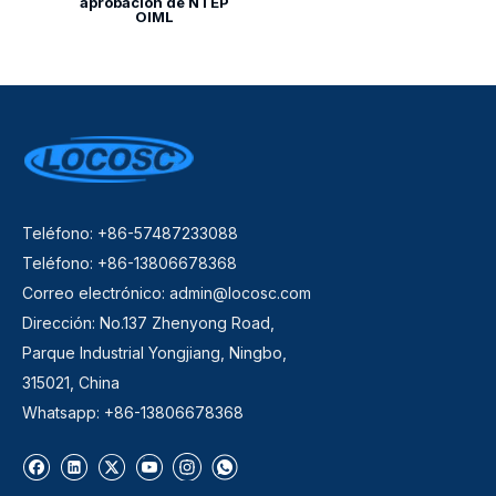
aprobación de NTEP
OIML
Teléfono: +86-57487233088
Teléfono: +86-13806678368
Correo electrónico:
admin@locosc.com
Dirección: No.137 Zhenyong Road,
Parque Industrial Yongjiang, Ningbo,
315021, China
Whatsapp: +86-13806678368