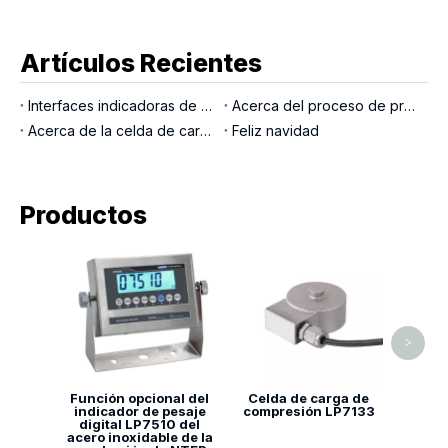
Artículos Recientes
Interfaces indicadoras de pesaje
Acerca del proceso de producción LOCOSC para básculas, células de carga e indicadores
Acerca de la celda de carga del pasador de carga
Feliz navidad
Productos
Celi
comp
>
Función opcional del
Celda de carga de
indicador de pesaje
compresión LP7133
digital LP7510 del
acero inoxidable de la