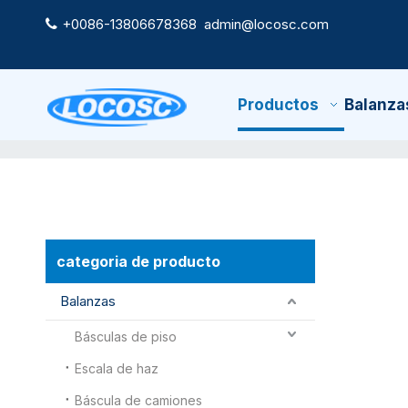
+0086-13806678368
admin@locosc.com

Productos
Balanza
categoria de producto
Balanzas
Básculas de piso
Escala de haz
Báscula de camiones