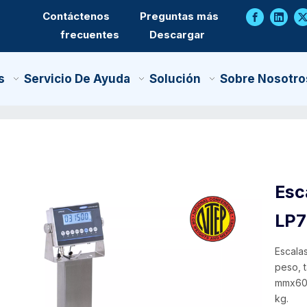
Contáctenos
Preguntas más
frecuentes
Descargar
s
Servicio De Ayuda
Solución
Sobre Nosotro
Esc
LP
Escala
peso, 
mmx600
kg.