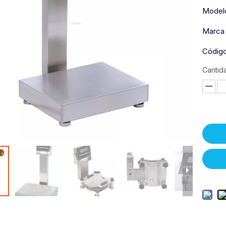
Model
Marca 
Código
Cantid