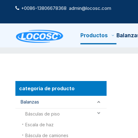
+0086-13806678368
admin@locosc.com

Productos
Balanza
categoria de producto
Balanzas
Básculas de piso
Escala de haz
Báscula de camiones