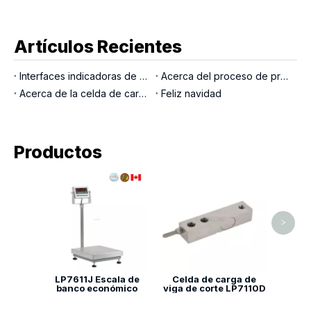
Artículos Recientes
Interfaces indicadoras de pesaje
Acerca del proceso de producción LOCOSC para básculas, células de carga e indicadores
Acerca de la celda de carga del pasador de carga
Feliz navidad
Productos
Celd
viga d
>
LP7611J Escala de
Celda de carga de
banco económico
viga de corte LP7110D