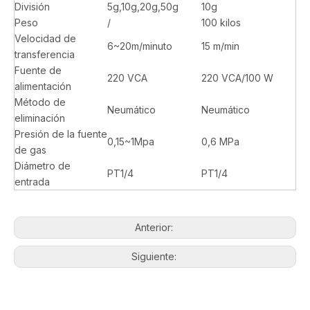
División
5g,10g,20g,50g
10g
Peso
/
100 kilos
Velocidad de
6~20m/minuto
15 m/min
transferencia
Fuente de
220 VCA
220 VCA/100 W
alimentación
Método de
Neumático
Neumático
eliminación
Presión de la fuente
0,15~1Mpa
0,6 MPa
de gas
Diámetro de
PT1/4
PT1/4
entrada
Anterior:
Siguiente: