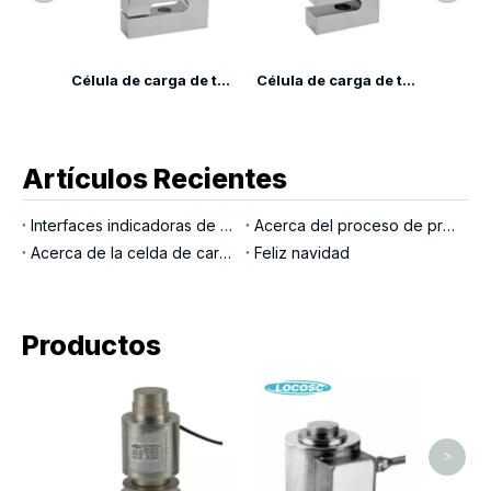
Celda de carga de fuerza de empuje y tracción LP7142L
Célula de carga de tensión de grúa de acero aleado LP7144
Célula de carga de tensión de grúa de acero de aleación LP7143
Artículos Recientes
Interfaces indicadoras de pesaje
Acerca del proceso de producción LOCOSC para básculas, células de carga e indicadores
Acerca de la celda de carga del pasador de carga
Feliz navidad
Productos
Célu
viga d
de 
>