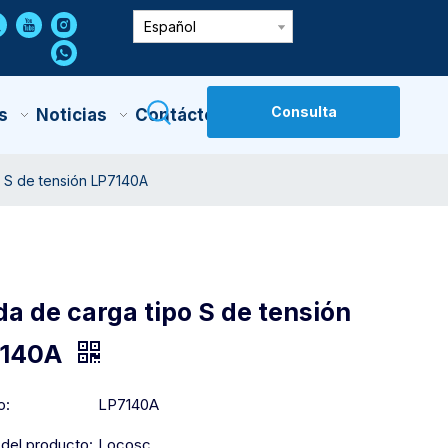
Español
Consulta
s
Noticias
Contáctenos
o S de tensión LP7140A
da de carga tipo S de tensión
7140A
o:
LP7140A
del producto:
Locosc