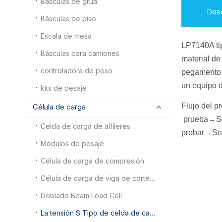
Básculas de grúa
Desc
Básculas de piso
Escala de mesa
LP7140A t
Básculas para camiones
material de
controladora de peso
pegamento i
un equipo d
kits de pesaje
Flujo del p
Célula de carga
prueba
→Se
Celda de carga de alfileres
probar
→Sel
Módulos de pesaje
Célula de carga de compresión
Célula de carga de viga de corte de doble extremo
Doblado Beam Load Cell
La tensión S Tipo de celda de carga