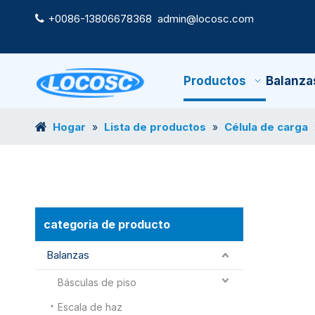
+0086-13806678368
admin@locosc.com

Productos
Balanza
Hogar
Lista de productos
Célula de carga
»
»
categoria de producto
Balanzas
Básculas de piso
Escala de haz