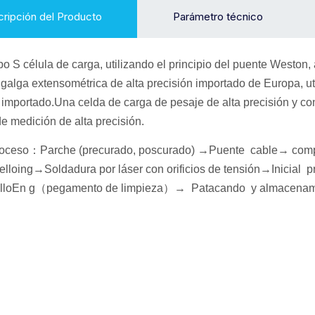
ripción del Producto
Parámetro técnico
ipo S
célula de carga
, utilizando el principio del puente Weston
 galga extensométrica de alta precisión importado de Europa, uti
mportado.Una celda de carga de pesaje de alta precisión y conf
e medición de alta precisión.
roceso
：
Parche (precurado, poscurado) →
Puente cable
→ comp
llo
ing→Soldadura por láser con orificios de tensión
→
I
nicial
p
lo
En g
（
pegamento de limpieza
）
→
P
atacando
y almacenam