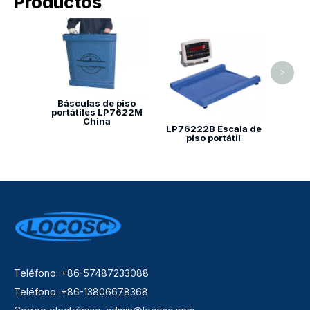
Productos
Báscul
para 
>
Básculas de piso
portátiles LP7622M
China
LP76222B Escala de
piso portátil
Teléfono: +86-57487233088
Teléfono: +86-13806678368