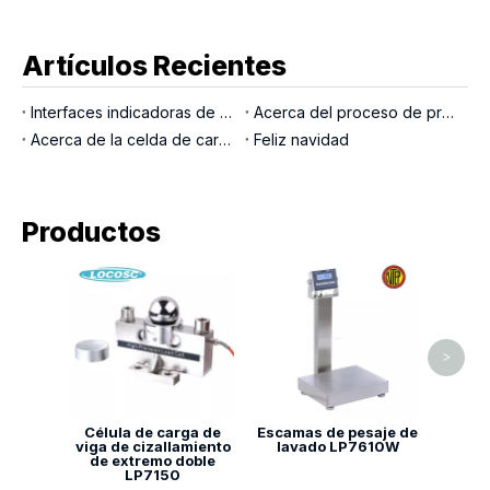
Artículos Recientes
Interfaces indicadoras de pesaje
Acerca del proceso de producción LOCOSC para básculas, células de carga e indicadores
Acerca de la celda de carga del pasador de carga
Feliz navidad
Productos
Escal
colgac
>
Célula de carga de
Escamas de pesaje de
viga de cizallamiento
lavado LP7610W
de extremo doble
LP7150