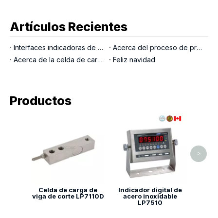
Artículos Recientes
Interfaces indicadoras de pesaje
Acerca del proceso de producción LOCOSC para básculas, células de carga e indicadores
Acerca de la celda de carga del pasador de carga
Feliz navidad
Productos
Célu
viga d
de 
>
Celda de carga de
Indicador digital de
viga de corte LP7110D
acero inoxidable
LP7510