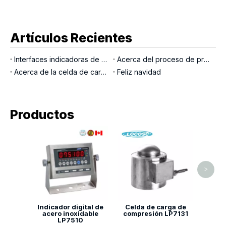
Artículos Recientes
Interfaces indicadoras de pesaje
Acerca del proceso de producción LOCOSC para básculas, células de carga e indicadores
Acerca de la celda de carga del pasador de carga
Feliz navidad
Productos
Celda
solo 
>
Indicador digital de
Celda de carga de
acero inoxidable
compresión LP7131
LP7510