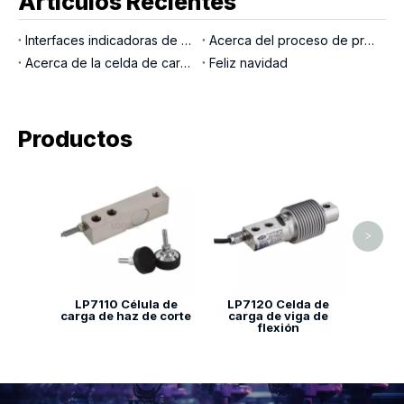
Artículos Recientes
Interfaces indicadoras de pesaje
Acerca del proceso de producción LOCOSC para básculas, células de carga e indicadores
Acerca de la celda de carga del pasador de carga
Feliz navidad
Productos
Escam
lav
>
LP7110 Célula de
LP7120 Celda de
carga de haz de corte
carga de viga de
flexión