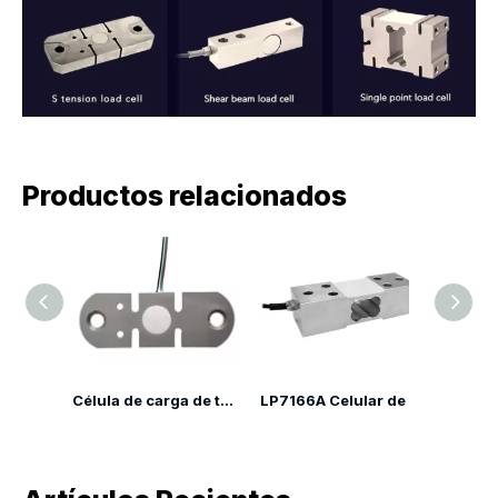
Productos relacionados
Celda de carga de tensión de grúa de aleación de acero LP7142F
Célula de carga de tensión LP7145C
LP7166A Celular de carga de un solo punto